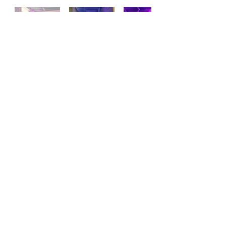
Cene di Natale Aziendali
Sede legale:
F&B Group srl,
Via R. Moretti, 6
00123 Roma
P.IVA
10641631006
Per informazioni e sopralluoghi:
Roberto Rubino, corporate event manager
tel.
348 803 6744