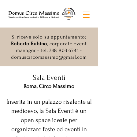
Si riceve solo su appuntamento:
Roberto Rubino
, corporate event
manager - tel.
348 803 6744
-
domuscircomassimo@gmail.com
Sala Eventi
Roma, Circo Massimo
Inserita in un palazzo risalente al
medioevo, la Sala Eventi è un
open space ideale per
organizzare feste ed eventi in